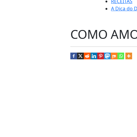
RECEITAS
A Dica do D
COMO AMO