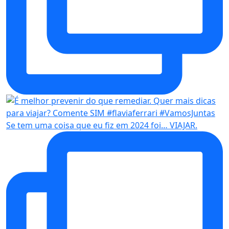
Se tem uma coisa que eu fiz em 2024 foi… VIAJAR.