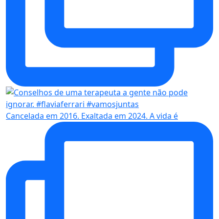
Cancelada em 2016. Exaltada em 2024. A vida é