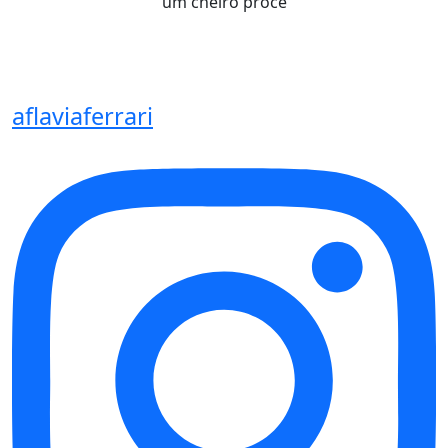
um cheiro procê
aflaviaferrari