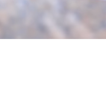
entupi
um tra
choque
para u