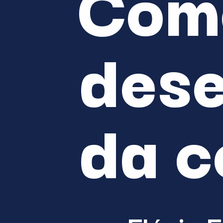
Como
dese
da c