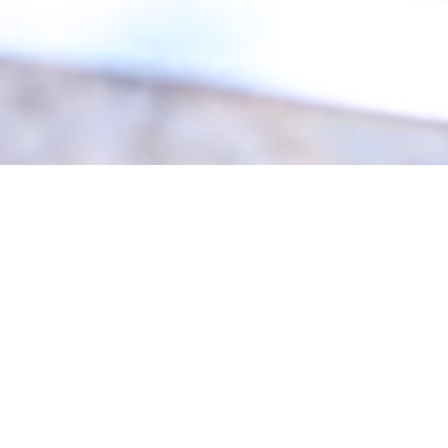
 de 
 
elar 