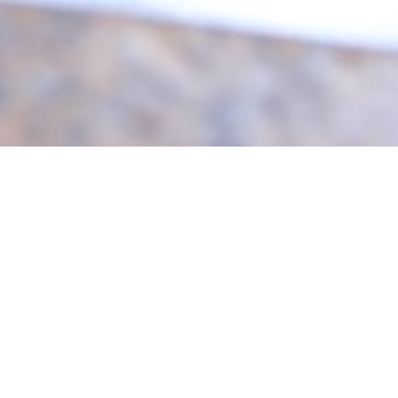
da, 
a hora é
tamento de
. 
Vamos ap
ma reação 