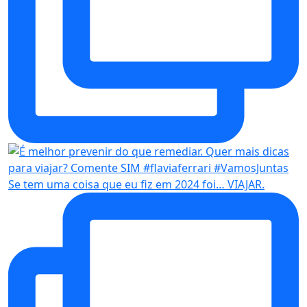
Se tem uma coisa que eu fiz em 2024 foi… VIAJAR.