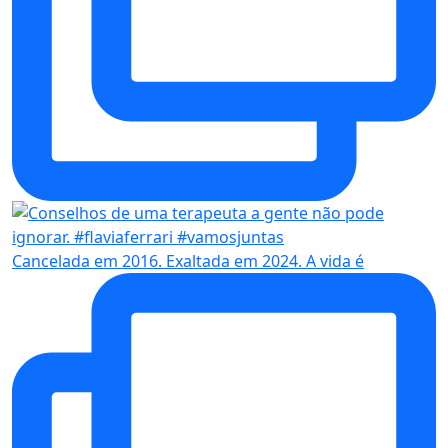
Cancelada em 2016. Exaltada em 2024. A vida é