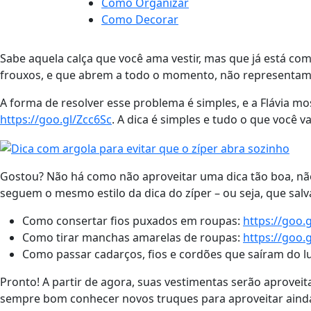
Como Organizar
Como Decorar
Sabe aquela calça que você ama vestir, mas que já está com
frouxos, e que abrem a todo o momento, não representam j
A forma de resolver esse problema é simples, e a Flávia 
https://goo.gl/Zcc6Sc
. A dica é simples e tudo o que você v
Gostou? Não há como não aproveitar uma dica tão boa, não
seguem o mesmo estilo da dica do zíper – ou seja, que sa
Como consertar fios puxados em roupas:
https://goo.
Como tirar manchas amarelas de roupas:
https://goo.
Como passar cadarços, fios e cordões que saíram do l
Pronto! A partir de agora, suas vestimentas serão aprovei
sempre bom conhecer novos truques para aproveitar ainda