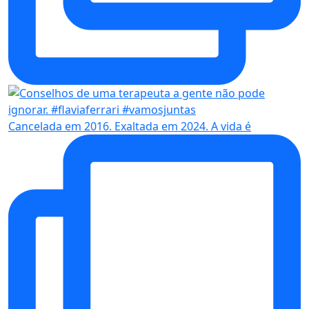
Cancelada em 2016. Exaltada em 2024. A vida é