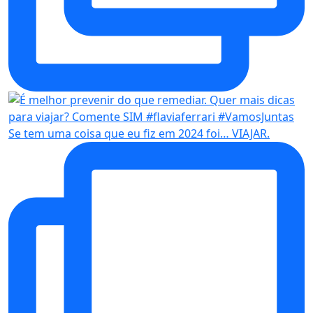
Se tem uma coisa que eu fiz em 2024 foi… VIAJAR.