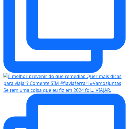
Se tem uma coisa que eu fiz em 2024 foi… VIAJAR.