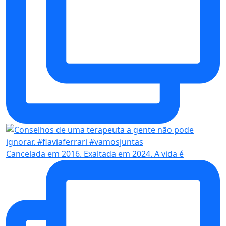
Cancelada em 2016. Exaltada em 2024. A vida é