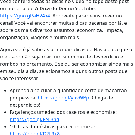
Você confere todas as dicas no vídeo no topo deste post
ou no canal do
A Dica do Dia
no YouTube:
https://goo.gl/aH24x4
. Aproveite para se inscrever no
canal! Você vai encontrar muitas dicas bacanas por lá, e
sobre os mais diversos assuntos: economiza, limpeza,
organização, viagens e muito mais.
Agora você já sabe as principais dicas da Flávia para que o
mercado não seja mais um sinônimo de desperdício e
rombos no orçamento. E se quiser economizar ainda mais
em seu dia a dia, selecionamos alguns outros posts que
vão te interessar:
Aprenda a calcular a quantidade certa de macarrão
por pessoa:
https://goo.gl/yuvWBp
. Chega de
desperdícios!
Faça lenços umedecidos caseiros e economize:
https://goo.gl/FeLBnq
.
10 dicas domésticas para economizar:
https://goo.gl/D7L9k8
.