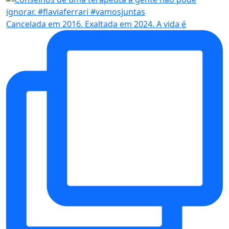
Cancelada em 2016. Exaltada em 2024. A vida é