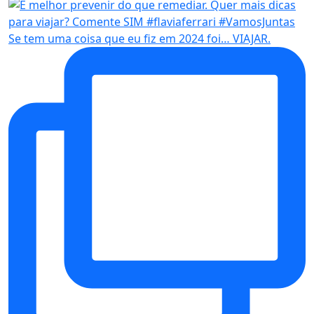
Se tem uma coisa que eu fiz em 2024 foi… VIAJAR.