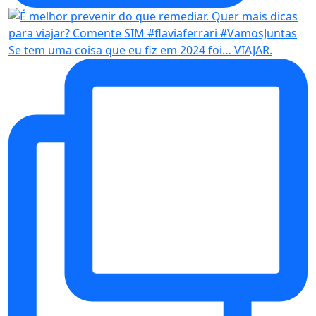
Se tem uma coisa que eu fiz em 2024 foi… VIAJAR.