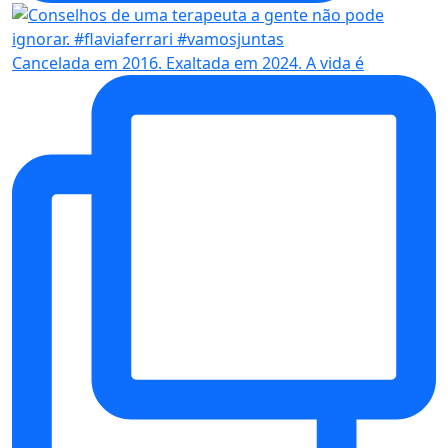
Cancelada em 2016. Exaltada em 2024. A vida é