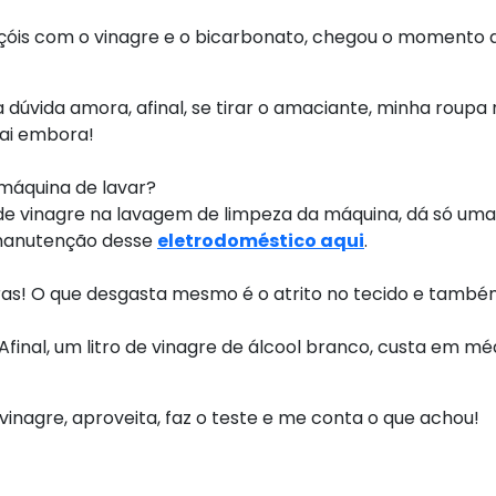
nçóis com o vinagre e o bicarbonato, chegou o momento de
 dúvida amora, afinal, se tirar o amaciante, minha roupa 
vai embora!
a máquina de lavar?
tro de vinagre na lavagem de limpeza da máquina, dá só um
e manutenção desse
eletrodoméstico aqui
.
ras! O que desgasta mesmo é o atrito no tecido e também, 
inal, um litro de vinagre de álcool branco, custa em médi
inagre, aproveita, faz o teste e me conta o que achou!