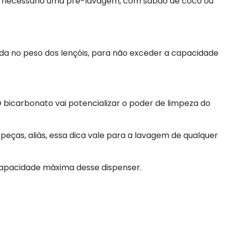
o, é necessário uma pré-lavagem, com sabão de coco ou
gada no peso dos lençóis, para não exceder a capacidade
bicarbonato vai potencializar o poder de limpeza do
peças, aliás, essa dica vale para a lavagem de qualquer
 capacidade máxima desse dispenser.