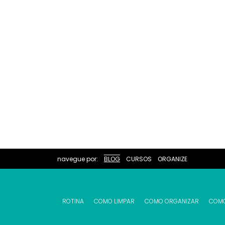
navegue por:
BLOG
CURSOS
ORGANIZE
ROTINA
COMO LIMPAR
COMO ORGANIZAR
COM