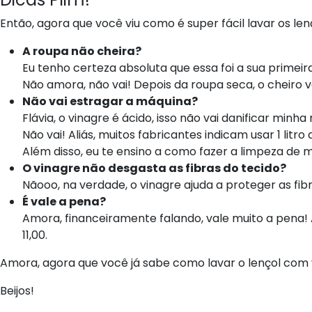
Então, agora que você viu como é super fácil lavar os le
A roupa não cheira?
Eu tenho certeza absoluta que essa foi a sua primeira
Não amora, não vai! Depois da roupa seca, o cheiro 
Não vai estragar a máquina?
Flávia, o vinagre é ácido, isso não vai danificar minh
Não vai! Aliás, muitos fabricantes indicam usar 1 li
Além disso, eu te ensino a como fazer a limpeza d
O vinagre não desgasta as fibras do tecido?
Nãooo, na verdade, o vinagre ajuda a proteger as fib
É vale a pena?
Amora, financeiramente falando, vale muito a pena! Af
11,00.
Amora, agora que você já sabe como lavar o lençol com v
Beijos!