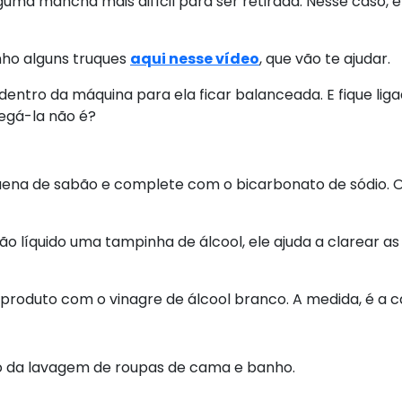
alguma mancha mais difícil para ser retirada. Nesse cas
enho alguns truques
aqui nesse vídeo
, que vão te ajudar.
 dentro da máquina para ela ficar balanceada. E fique li
egá-la não é?
na de sabão e complete com o bicarbonato de sódio. O 
o líquido uma tampinha de álcool, ele ajuda a clarear as 
 produto com o vinagre de álcool branco. A medida, é a
o da lavagem de roupas de cama e banho.