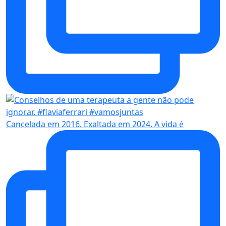
Cancelada em 2016. Exaltada em 2024. A vida é