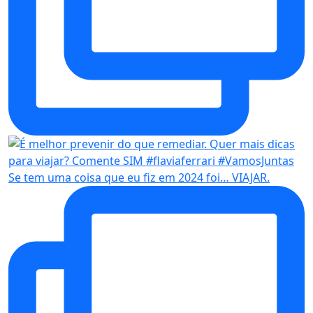
Se tem uma coisa que eu fiz em 2024 foi… VIAJAR.