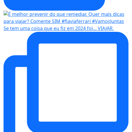
Se tem uma coisa que eu fiz em 2024 foi… VIAJAR.