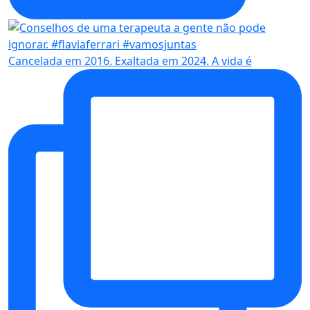
Cancelada em 2016. Exaltada em 2024. A vida é