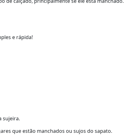
o de calçado, principalmente se ele está manchado.
ples e rápida!
 sujeira.
gares que estão manchados ou sujos do sapato.