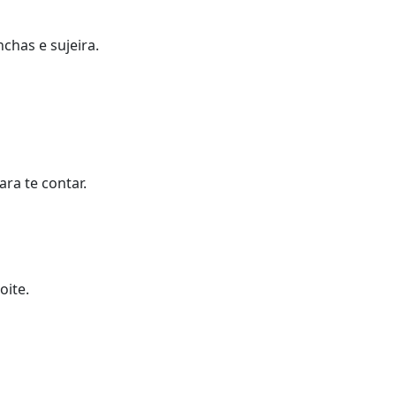
chas e sujeira.
ra te contar.
oite.