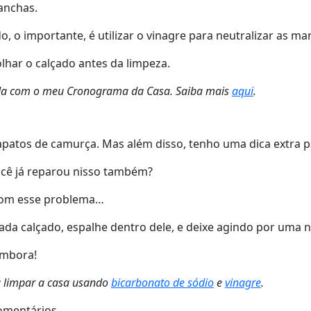
anchas.
 o importante, é utilizar o vinagre para neutralizar as man
lhar o calçado antes da limpeza.
zada com o meu Cronograma da Casa. Saiba mais
aqui
.
patos de camurça. Mas além disso, tenho uma dica extra pa
cê já reparou nisso também?
 com esse problema…
da calçado, espalhe dentro dele, e deixe agindo por uma n
embora!
ra limpar a casa usando
bicarbonato de sódio
e
vinagre
.
omentários.