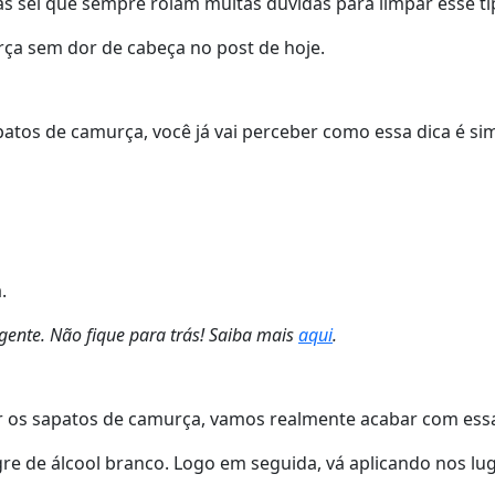
 sei que sempre rolam muitas dúvidas para limpar esse tip
rça sem dor de cabeça no post de hoje.
atos de camurça, você já vai perceber como essa dica é sim
.
ente. Não fique para trás! Saiba mais
aqui
.
ar os sapatos de camurça, vamos realmente acabar com essa
e de álcool branco. Logo em seguida, vá aplicando nos lu