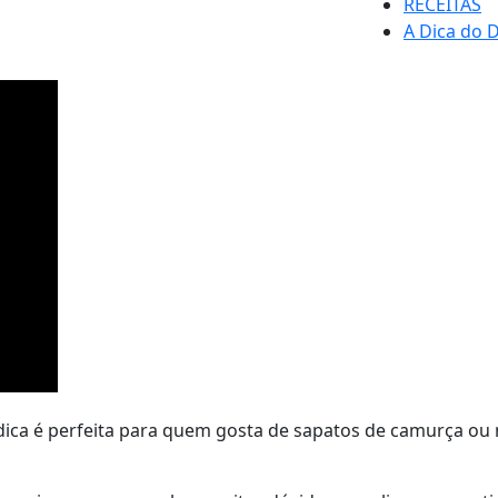
RECEITAS
A Dica do D
 dica é perfeita para quem gosta de sapatos de camurça ou