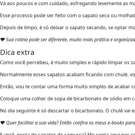
Vá aos poucos e com cuidado, esfregando levemente as m
Esse processo pode ser feito com o sapato seco ou molhado,
Depois de limpo, é só deixar o sapato secando, se optar mo
❤ Sua rotina pode ser diferente, muito mais prática e organi
Dica extra
Como você percebeu, é muito simples e rápido limpar os sa
Normalmente esses sapatos acabam ficando com chulé, vo
Então, vou te contar uma forma muito simples de acabar
Coloque uma colher de sopa de bicarbonato de sódio em ca
No dia seguinte é só descartar o bicarbonato. O chulé vai 
❤ Quer facilitar a sua vida? Então confira os meus e-books pa
E você, gosta de sapatos de camurça? Me conta aqui nos c