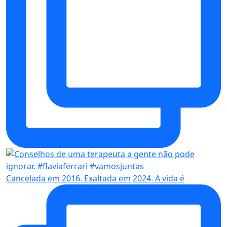
Cancelada em 2016. Exaltada em 2024. A vida é