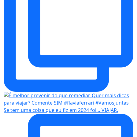
Se tem uma coisa que eu fiz em 2024 foi… VIAJAR.