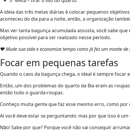
3º Meta – tirar o lixo do quarto.
A ideia das três metas diárias é colocar pequenos objeti
aconteceu do dia para a noite, então, a organização també
Mas ver tanta bagunça acumulada assusta, você sabe que n
objetivo possível para ser realizado nesse período.
❤ Mude sua vida e economize tempo como já fez um monte de g
Focar em pequenas tarefas
Quando o caos da bagunça chega, o ideal é sempre focar 
Então, um dos problemas do quarto da Bia eram as roupas, 
então todo o guarda-roupas.
Conheço muita gente que faz esse mesmo erro, como por ex
Aí você deve estar se perguntando: mas por que isso é um
Não! Sabe por que? Porque você não vai conseguir arrumar