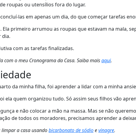
de roupas ou utensílios fora do lugar.
 concluí-las em apenas um dia, do que começar tarefas eno
l. Ela primeiro arrumou as roupas que estavam na mala, sep
 dia.
dutiva com as tarefas finalizadas.
izada com o meu Cronograma da Casa. Saiba mais
aqui
.
siedade
rto da minha filha, foi aprender a lidar com a minha ansi
foi ela quem organizou tudo. Só assim seus filhos vão apren
agunça e não colocar a mão na massa. Mas se não queremos 
ação de todos os moradores, precisamos aprender a deixar
ra limpar a casa usando
bicarbonato de sódio
e
vinagre
.