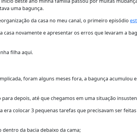
e início deste ano minha família passou por muitas mudan
estava uma bagunça.
eorganização da casa no meu canal, o primeiro episódio
est
 a casa novamente e apresentar os erros que levaram a ba
ha filha aqui.
omplicada, foram alguns meses fora, a bagunça acumulou e 
do para depois, até que chegamos em uma situação insusten
deia era colocar 3 pequenas tarefas que precisavam ser feit
o dentro da bacia debaixo da cama;