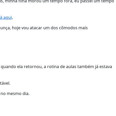
ças, minha filha morou um tempo fora, eu passei um tempo
á aqui
.
gunça, hoje vou atacar um dos cômodos mais
quando ela retornou, a rotina de aulas também já estava
tável.
as no mesmo dia.