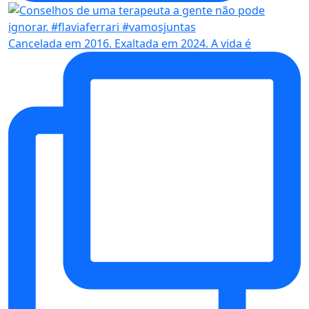
Cancelada em 2016. Exaltada em 2024. A vida é