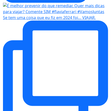
Se tem uma coisa que eu fiz em 2024 foi… VIAJAR.