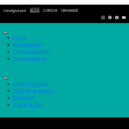
navegue por:
BLOG
CURSOS
ORGANIZE
Rotina
Como Limpar
Como Organizar
Como Decorar
Dicas de Beleza
Faça Você Mesmo
RECEITAS
A Dica do Dia