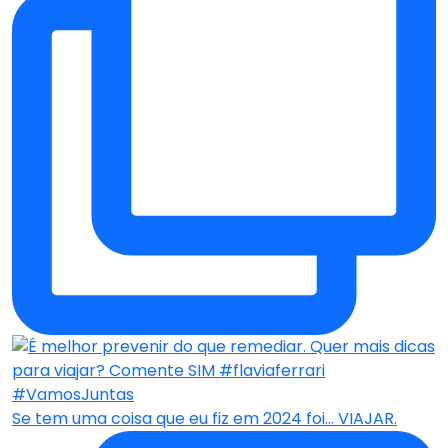
Se tem uma coisa que eu fiz em 2024 foi… VIAJAR.