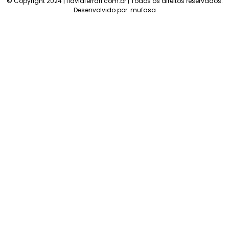
© Copyright 2024 | flaviaferrari.com.br | Todos os direitos reservados.
Desenvolvido por:
mufasa