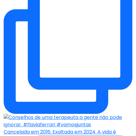
Cancelada em 2016. Exaltada em 2024. A vida é