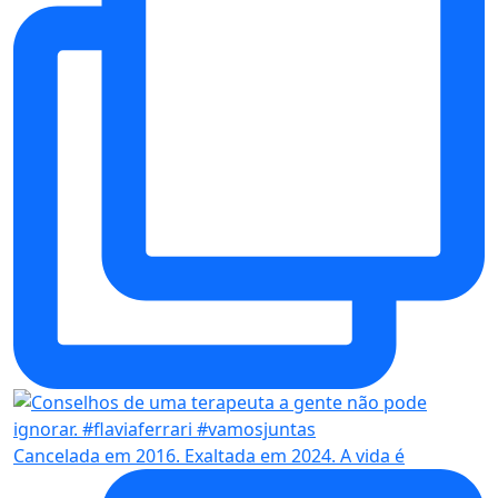
Cancelada em 2016. Exaltada em 2024. A vida é