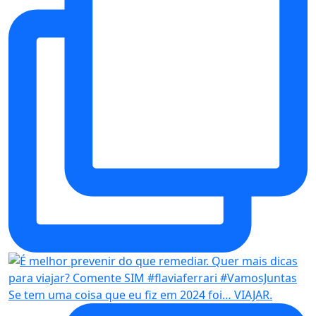
Se tem uma coisa que eu fiz em 2024 foi… VIAJAR.