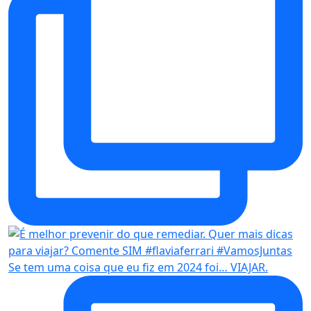
Se tem uma coisa que eu fiz em 2024 foi… VIAJAR.