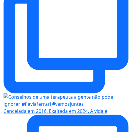
Cancelada em 2016. Exaltada em 2024. A vida é