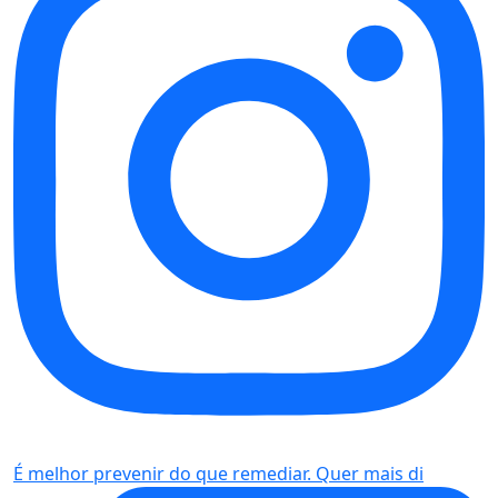
É melhor prevenir do que remediar. Quer mais di