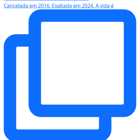
Cancelada em 2016. Exaltada em 2024. A vida é