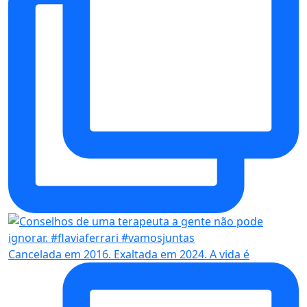
Cancelada em 2016. Exaltada em 2024. A vida é