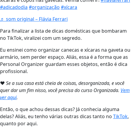
xícaras e copos nas gavetas. Venha conferir!
#flaviaferrari
#adicadodia
#organização
#xícara
♬ som original – Flávia Ferrari
Para finalizar a lista de dicas domésticas que bombaram
no TikTok, viralizei com um segredo.
Eu ensinei como organizar canecas e xícaras na gaveta ou
armário, sem perder espaço. Aliás, essa é a forma que as
Personal Organizer guardam esses objetos, então é dica
profissional.
❤
Se a sua casa está cheia de coisas, desorganizada, e você
quer dar um fim nisso, você precisa do curso Organizada.
Vem
ver aqui
.
Então, o que achou dessas dicas? Já conhecia alguma
delas? Aliás, eu tenho várias outras dicas tanto no
TikTok
,
quanto por aqui.