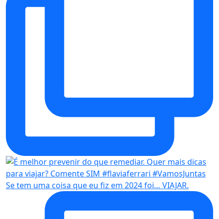
Se tem uma coisa que eu fiz em 2024 foi… VIAJAR.