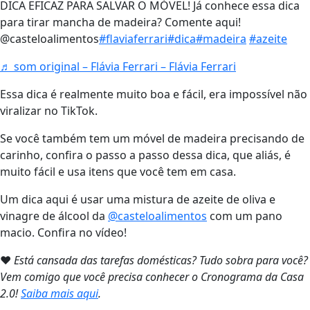
DICA EFICAZ PARA SALVAR O MÓVEL! Já conhece essa dica
para tirar mancha de madeira? Comente aqui!
@casteloalimentos
#flaviaferrari
#dica
#madeira
#azeite
♬ som original – Flávia Ferrari – Flávia Ferrari
Essa dica é realmente muito boa e fácil, era impossível não
viralizar no TikTok.
Se você também tem um móvel de madeira precisando de
carinho, confira o passo a passo dessa dica, que aliás, é
muito fácil e usa itens que você tem em casa.
Um dica aqui é usar uma mistura de azeite de oliva e
vinagre de álcool da
@casteloalimentos
com um pano
macio. Confira no vídeo!
❤
Está cansada das tarefas domésticas? Tudo sobra para você?
Vem comigo que você precisa conhecer o Cronograma da Casa
2.0!
Saiba mais aqui
.