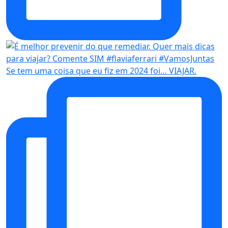
Se tem uma coisa que eu fiz em 2024 foi… VIAJAR.