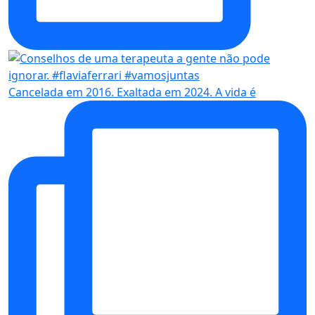
Cancelada em 2016. Exaltada em 2024. A vida é