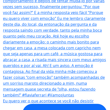
Eu quero ver o que acontece se você não desistir