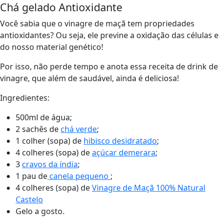
Chá gelado Antioxidante
Você sabia que o vinagre de maçã tem propriedades
antioxidantes? Ou seja, ele previne a oxidação das células e
do nosso material genético!
Por isso, não perde tempo e anota essa receita de drink de
vinagre, que além de saudável, ainda é deliciosa!
Ingredientes:
500ml de água;
2 sachês de
chá verde
;
1 colher (sopa) de
hibisco desidratado
;
4 colheres (sopa) de
açúcar demerara
;
3
cravos da índia
;
1 pau de
canela pequeno
;
4 colheres (sopa) de
Vinagre de Maçã 100% Natural
Castelo
Gelo a gosto.