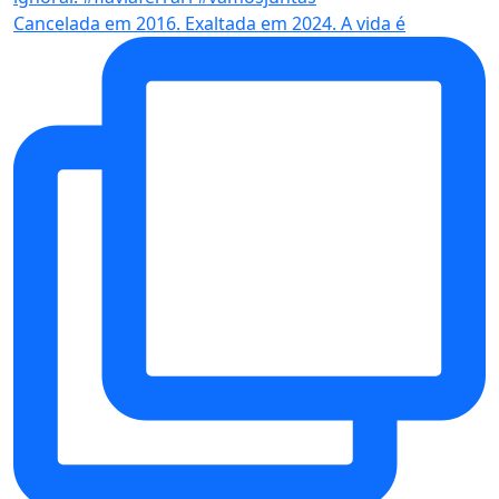
Cancelada em 2016. Exaltada em 2024. A vida é