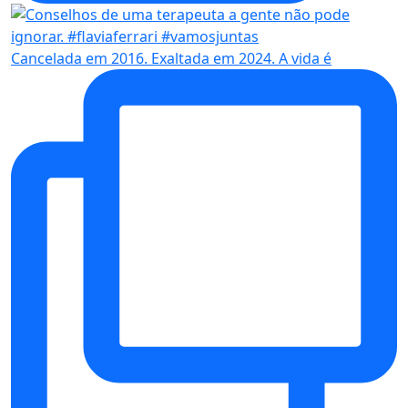
Cancelada em 2016. Exaltada em 2024. A vida é