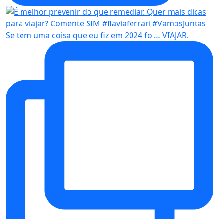
Se tem uma coisa que eu fiz em 2024 foi… VIAJAR.