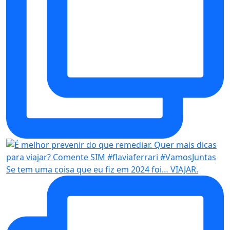
Se tem uma coisa que eu fiz em 2024 foi… VIAJAR.