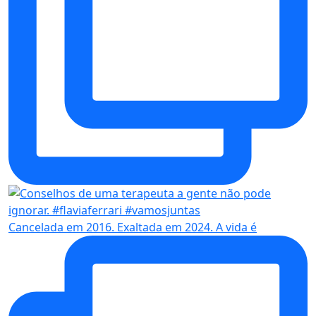
Cancelada em 2016. Exaltada em 2024. A vida é