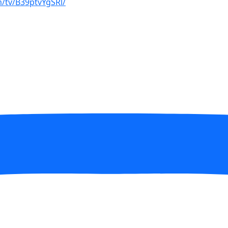
/tv/B39ptvYgSRl/