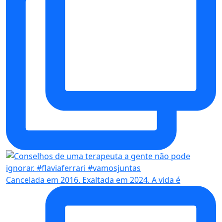
Cancelada em 2016. Exaltada em 2024. A vida é