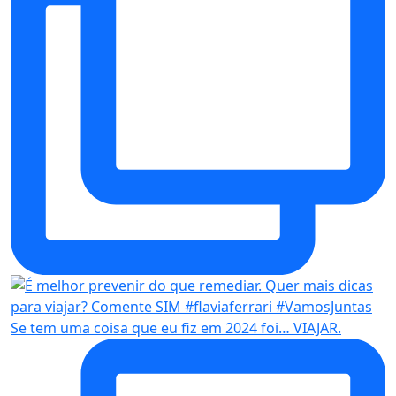
Se tem uma coisa que eu fiz em 2024 foi… VIAJAR.