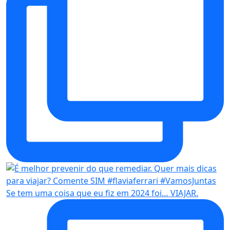
Se tem uma coisa que eu fiz em 2024 foi… VIAJAR.