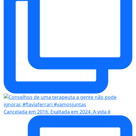
Cancelada em 2016. Exaltada em 2024. A vida é