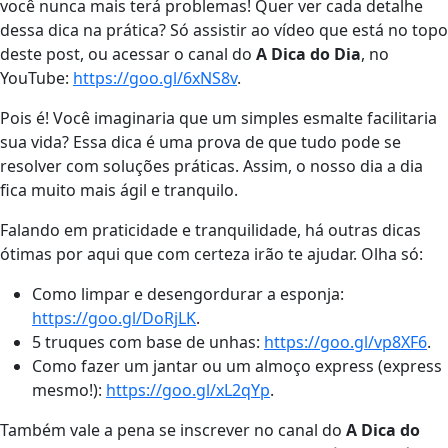
você nunca mais terá problemas! Quer ver cada detalhe
dessa dica na prática? Só assistir ao vídeo que está no topo
deste post, ou acessar o canal do
A Dica do Dia
, no
YouTube:
https://goo.gl/6xNS8v
.
Pois é! Você imaginaria que um simples esmalte facilitaria
sua vida? Essa dica é uma prova de que tudo pode se
resolver com soluções práticas. Assim, o nosso dia a dia
fica muito mais ágil e tranquilo.
Falando em praticidade e tranquilidade, há outras dicas
ótimas por aqui que com certeza irão te ajudar. Olha só:
Como limpar e desengordurar a esponja:
https://goo.gl/DoRjLK
.
5 truques com base de unhas:
https://goo.gl/vp8XF6
.
Como fazer um jantar ou um almoço express (express
mesmo!):
https://goo.gl/xL2qYp
.
Também vale a pena se inscrever no canal do
A Dica do