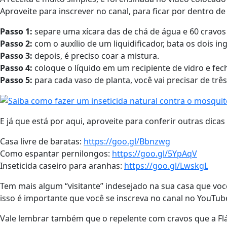
Aproveite para inscrever no canal, para ficar por dentro de 
Passo 1:
separe uma xícara das de chá de água e 60 cravos 
Passo 2:
com o auxílio de um liquidificador, bata os dois i
Passo 3:
depois, é preciso coar a mistura.
Passo 4:
coloque o líquido em um recipiente de vidro e fe
Passo 5:
para cada vaso de planta, você vai precisar de trê
E já que está por aqui, aproveite para conferir outras dica
Casa livre de baratas:
https://goo.gl/Bbnzwg
Como espantar pernilongos:
https://goo.gl/5YpAqV
Inseticida caseiro para aranhas:
https://goo.gl/LwskgL
Tem mais algum “visitante” indesejado na sua casa que você
isso é importante que você se inscreva no canal no YouT
Vale lembrar também que o repelente com cravos que a Fláv