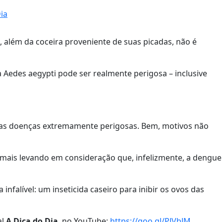
ia
além da coceira proveniente de suas picadas, não é
 Aedes aegypti pode ser realmente perigosa – inclusive
utras doenças extremamente perigosas. Bem, motivos não
mais levando em consideração que, infelizmente, a dengue
nfalível: um inseticida caseiro para inibir os ovos das
al
A Dica do Dia
, no YouTube:
https://goo.gl/PJVbJM
.