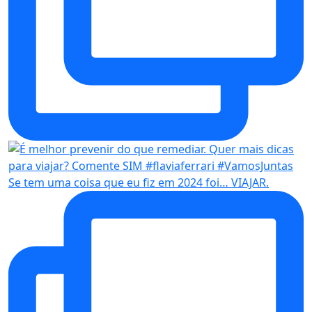
Se tem uma coisa que eu fiz em 2024 foi… VIAJAR.