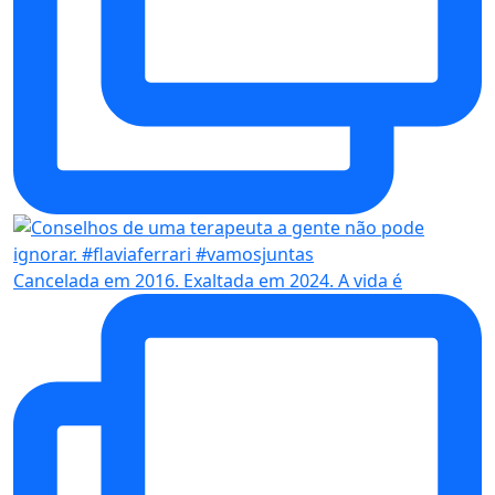
Cancelada em 2016. Exaltada em 2024. A vida é