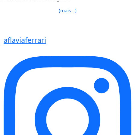
(mais…)
aflaviaferrari