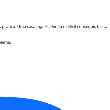
s prático. Uma casa
organizada
não é difícil conseguir, basta
blema.