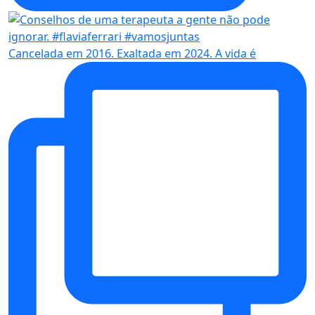
Cancelada em 2016. Exaltada em 2024. A vida é