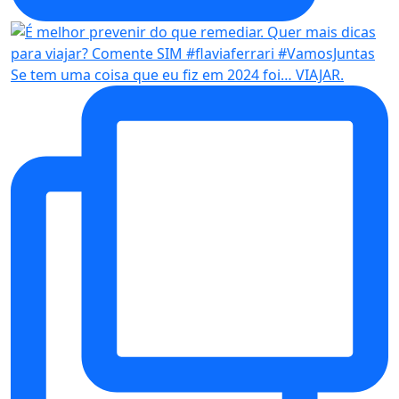
Se tem uma coisa que eu fiz em 2024 foi… VIAJAR.