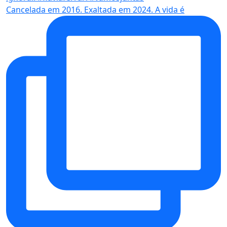
Cancelada em 2016. Exaltada em 2024. A vida é