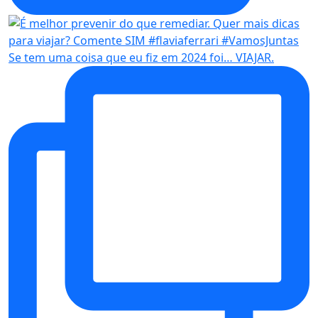
Se tem uma coisa que eu fiz em 2024 foi… VIAJAR.