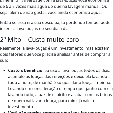
É mentira! Na verdade com a lava-louças você economiza
de 6 a 8 vezes mais água do que na lavagem manual. Ou
seja, além de não gastar, você ainda economiza água.
Então se essa era sua desculpa, tá perdendo tempo, pode
inserir a lava-louças no seu dia a dia.
2º Mito – Custa muito caro
Realmente, a lava-louças é um investimento, mas existem
dois fatores que você precisa analisar antes de comprar a
sua:
Custo x benefício
, eu uso a lava-louças todos os dias,
acumulo as louças das refeições e deixo ela lavando
tudo a noite, de manhã é só guardar a louça limpinha.
Levando em consideração o tempo que ganho com ela
lavando tudo, a paz de espírito e acabar com as brigas
de quem vai lavar a louça, para mim, já vale o
investimento.
Você não precisa comprar uma lava-louças nova
,