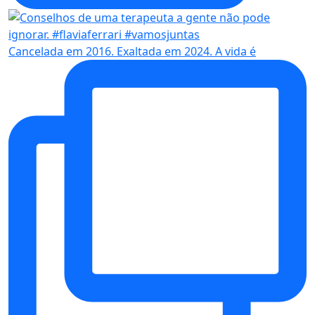
Cancelada em 2016. Exaltada em 2024. A vida é