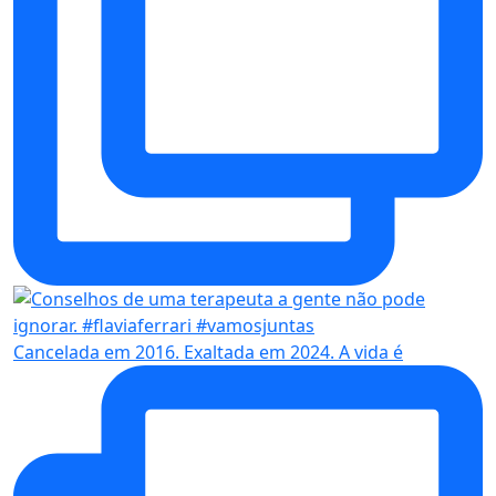
Cancelada em 2016. Exaltada em 2024. A vida é