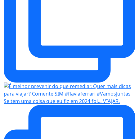
Se tem uma coisa que eu fiz em 2024 foi… VIAJAR.