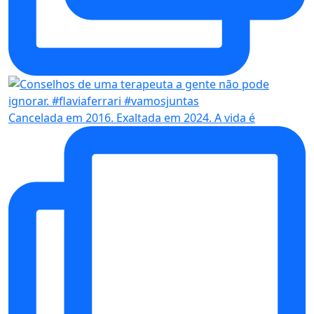
Cancelada em 2016. Exaltada em 2024. A vida é