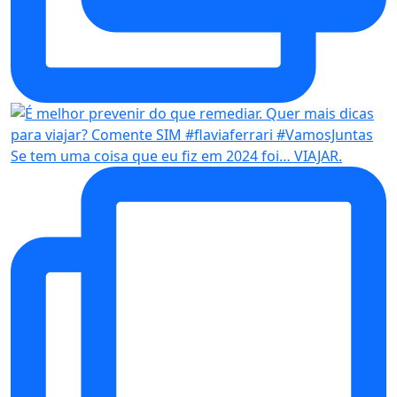
Se tem uma coisa que eu fiz em 2024 foi… VIAJAR.