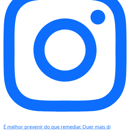
É melhor prevenir do que remediar. Quer mais di