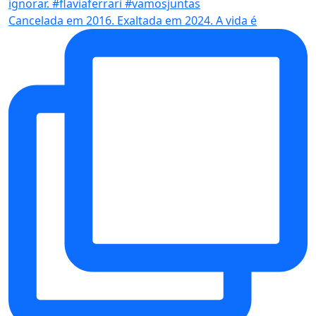
Cancelada em 2016. Exaltada em 2024. A vida é