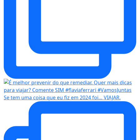
Se tem uma coisa que eu fiz em 2024 foi… VIAJAR.