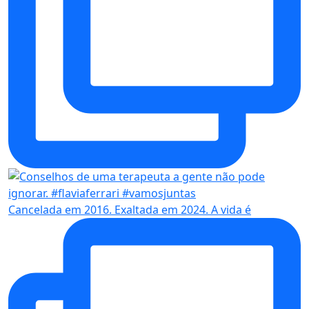
Cancelada em 2016. Exaltada em 2024. A vida é