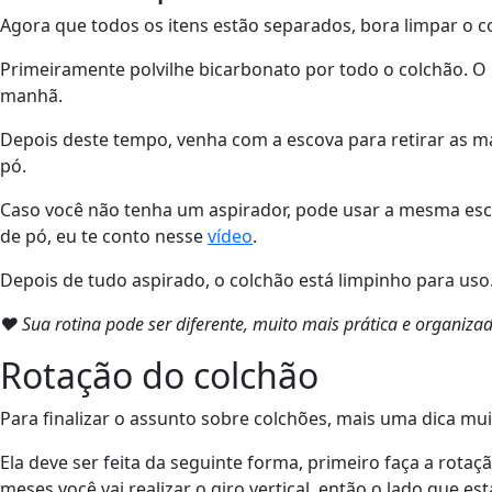
Agora que todos os itens estão separados, bora limpar o 
Primeiramente polvilhe bicarbonato por todo o colchão. O i
manhã.
Depois deste tempo, venha com a escova para retirar as ma
pó.
Caso você não tenha um aspirador, pode usar a mesma escov
de pó, eu te conto nesse
vídeo
.
Depois de tudo aspirado, o colchão está limpinho para uso
❤ Sua rotina pode ser diferente, muito mais prática e organi
Rotação do colchão
Para finalizar o assunto sobre colchões, mais uma dica mu
Ela deve ser feita da seguinte forma, primeiro faça a rotaç
meses você vai realizar o giro vertical, então o lado que e