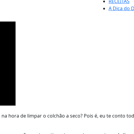
RECEITAS
A Dica do D
na hora de limpar o colchão a seco? Pois é, eu te conto t