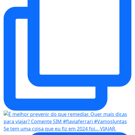
Se tem uma coisa que eu fiz em 2024 foi… VIAJAR.