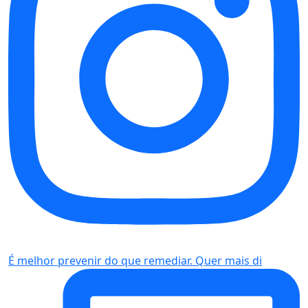
É melhor prevenir do que remediar. Quer mais di