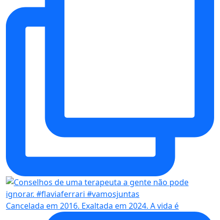
Cancelada em 2016. Exaltada em 2024. A vida é