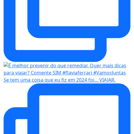
Se tem uma coisa que eu fiz em 2024 foi… VIAJAR.