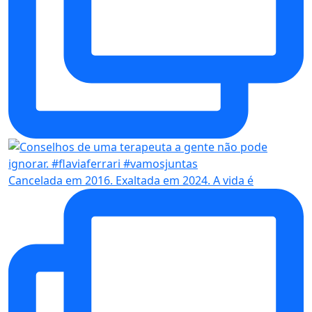
Cancelada em 2016. Exaltada em 2024. A vida é