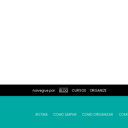
navegue por:
BLOG
CURSOS
ORGANIZE
ROTINA
COMO LIMPAR
COMO ORGANIZAR
COM