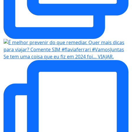
Se tem uma coisa que eu fiz em 2024 foi… VIAJAR.