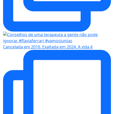
Cancelada em 2016. Exaltada em 2024. A vida é