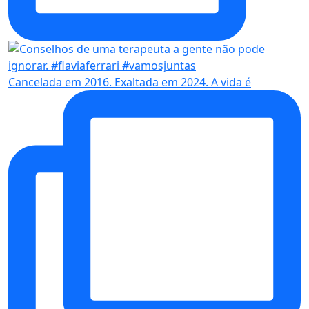
Cancelada em 2016. Exaltada em 2024. A vida é