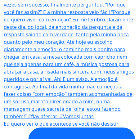
Eu quero ver o que acontece se você não desistir