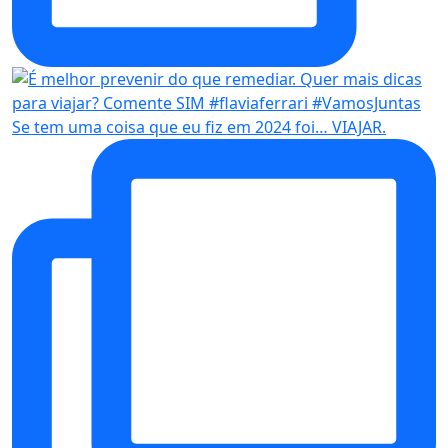
Se tem uma coisa que eu fiz em 2024 foi… VIAJAR.