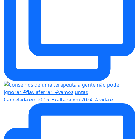
Cancelada em 2016. Exaltada em 2024. A vida é