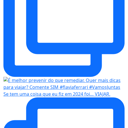
Se tem uma coisa que eu fiz em 2024 foi… VIAJAR.