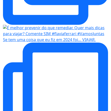
Se tem uma coisa que eu fiz em 2024 foi… VIAJAR.