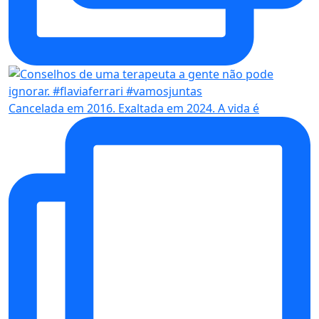
Cancelada em 2016. Exaltada em 2024. A vida é