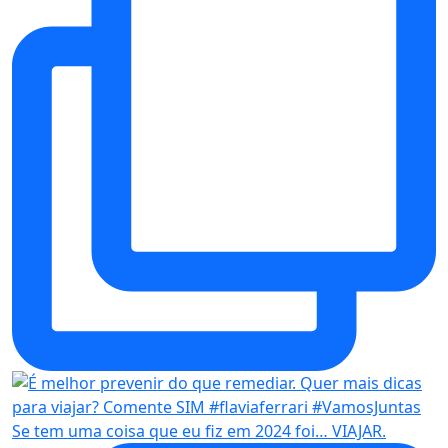
Se tem uma coisa que eu fiz em 2024 foi… VIAJAR.