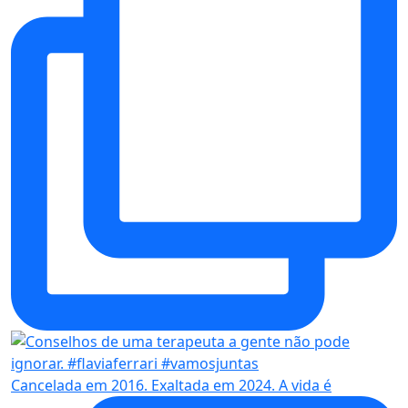
Cancelada em 2016. Exaltada em 2024. A vida é