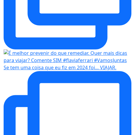
Se tem uma coisa que eu fiz em 2024 foi… VIAJAR.