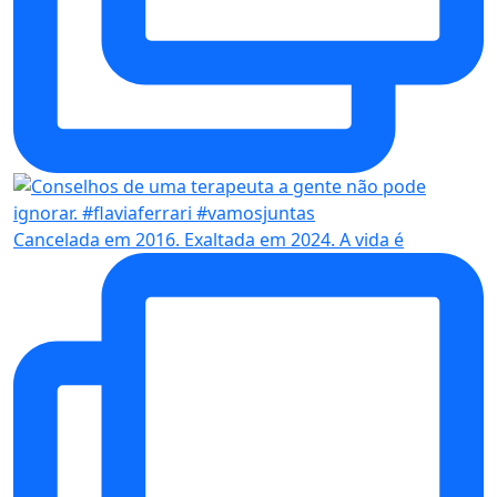
Cancelada em 2016. Exaltada em 2024. A vida é