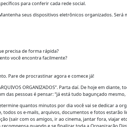
ecíficos para conferir cada rede social.
Mantenha seus dispositivos eletrônicos organizados. Será 
 precisa de forma rápida?
nto você encontra facilmente?
o. Pare de procrastinar agora e comece já!
QUIVOS ORGANIZADOS”. Parta daí. De hoje em diante, todos
 das pessoas é pensar: “já está tudo bagunçado mesmo, d
termine quantos minutos por dia você vai se dedicar a org
e, todos os e-mails, arquivos, documentos e fotos estarã
ação (sair com os amigos, ir ao cinema, jantar fora, viajar
 a recompensa quando e se finalizar toda a Organização Digi