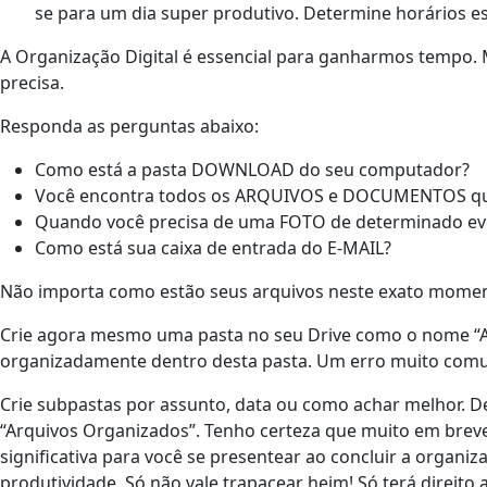
se para um dia super produtivo. Determine horários esp
A Organização Digital é essencial para ganharmos tempo. 
precisa.
Responda as perguntas abaixo:
Como está a pasta DOWNLOAD do seu computador?
Você encontra todos os ARQUIVOS e DOCUMENTOS que
Quando você precisa de uma FOTO de determinado eve
Como está sua caixa de entrada do E-MAIL?
Não importa como estão seus arquivos neste exato moment
Crie agora mesmo uma pasta no seu Drive como o nome “AR
organizadamente dentro desta pasta. Um erro muito comum
Crie subpastas por assunto, data ou como achar melhor. De
“Arquivos Organizados”. Tenho certeza que muito em brev
significativa para você se presentear ao concluir a organiz
produtividade. Só não vale trapacear heim! Só terá direito